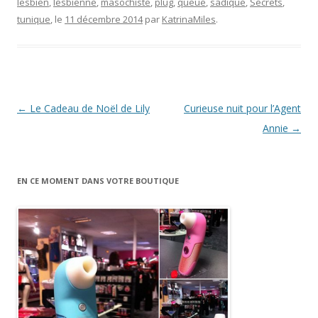
lesbien
,
lesbienne
,
masochiste
,
plug
,
queue
,
sadique
,
Secrets
,
tunique
, le
11 décembre 2014
par
KatrinaMiles
.
Navigation
←
Le Cadeau de Noël de Lily
Curieuse nuit pour l’Agent
des
Annie
→
articles
EN CE MOMENT DANS VOTRE BOUTIQUE