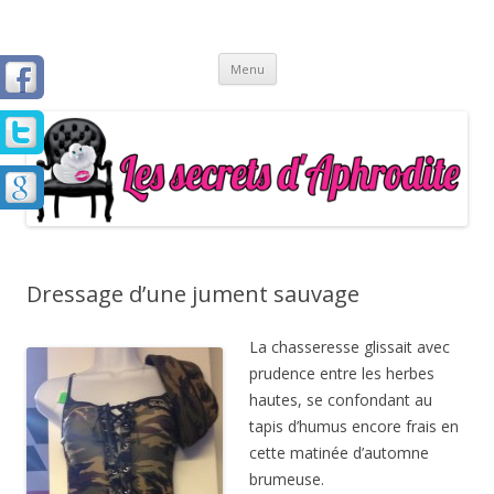
Les Secrets d'Aphrodite
Aller
Menu
au
contenu
principal
Dressage d’une jument sauvage
La chasseresse glissait avec
prudence entre les herbes
hautes, se confondant au
tapis d’humus encore frais en
cette matinée d’automne
brumeuse.