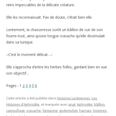
reins impeccables de la délicate créature.
Elle les reconnaissait. Pas de doute, c’était bien elle.
Lentement, la chasseresse sortit un bâillon de cuir de son
fourre-tout, ainsi qu’une longue cravache qu’elle dissimulait
dans sa tunique.
–C’est le moment délicat…–
Elle s’approcha d’entre les herbes folles, gardant bien en vue
son objectif…
Pages : 1
2
3
4
5
6
Cette entrée a été publiée dans
Histoires Lesbiennes
,
Les
Histoires d'Aphrodite
, et marquée avec
anal
,
Aphrodite
,
bâillon
,
camouflage
,
cravache
,
fantasme
,
godemichet
,
harnais
,
histoires
,