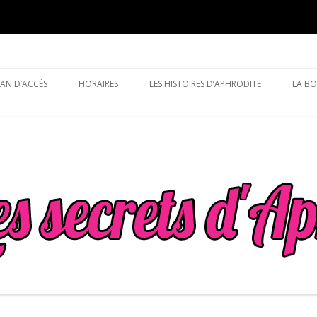
dite
Aller
au
AN D’ACCÈS
HORAIRES
LES HISTOIRES D’APHRODITE
LA BO
contenu
principal
HISTOIRES HÉTÉROSEXUELLES
HISTOIRES HOMOSEXUELLES
HISTOIRES LESBIENNES
SEXOLOGIE
LES 
POSE