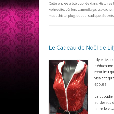
Cette entrée a été publiée dans
Histoires
Aphrodite
,
bâillon
,
camouflage
,
cravache
,
masochiste
,
plug
,
queue
,
sadique
,
Secrets
Le Cadeau de Noël de Lil
Lily et Mar
d’éducation 
n’eut lieu q
visaient qu
épouse.
Le quotidien
au-dessus de
entre le vis