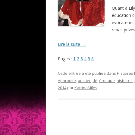
Quant à Lil
éducation c
évocateurs 
repas privés
Lire la suite
→
Pages :
1
2
3
4
5
6
Cette entrée a été publiée dans
Histoires
Aphrodite
,
bustier
,
dé
,
érotique
,
histoires
,
2014
par
KatrinaMiles
.