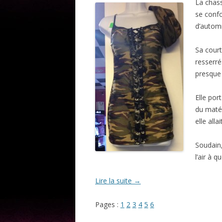
La chass
se confo
d’autom
Sa cour
resserré
presque
Elle por
du matér
elle all
Soudain,
l’air à q
Lire la suite
→
Pages :
1
2
3
4
5
6