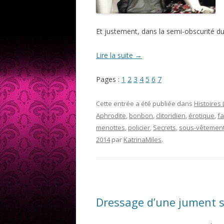
Et justement, dans la semi-obscurité du
Lire la suite
→
Pages :
1
2
3
4
5
6
7
Cette entrée a été publiée dans
Histoires
Aphrodite
,
bonbon
,
clitoridien
,
érotique
,
f
menottes
,
policier
,
Secrets
,
sous-vêtemen
2014
par
KatrinaMiles
.
Dressage d’une jument 