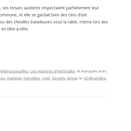
y, ses tenues austères respectaient parfaitement leur
ommune, et elle se gardait bien des clins d’œil
ou des chevilles baladeuses sous la table, même lors des
 en tête-à-tête.
 Hétérosexuelles
,
Les Histoires d'Aphrodite
, et marquée avec
jeu
,
martinet
,
menottes
,
noël
,
Secrets
,
tenue
, le
10 décembre