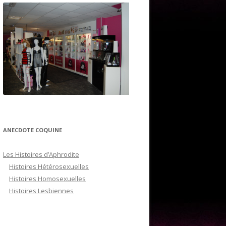
ANECDOTE COQUINE
Les Histoires d’Aphrodite
Histoires Hétérosexuelles
Histoires Homosexuelles
Histoires Lesbiennes