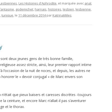
 Lesbiennes
,
Les Histoires d'Aphrodite
, et marquée avec
anal
,
fantasme
,
godemichet
,
harnais
,
histoires
,
lesbien
,
lesbienne
,
,
tunique
, le
11 décembre 2014
par
KatrinaMiles
.
y
c sont deux jeunes gens de très bonne famille,
religieuse assez stricte, ainsi, leur premier rapport intime
u’à l’occasion de la nuit de noces, et depuis, les autres ne
’à honorer le « devoir conjugal » de Marc envers son
 n’était que pieux baisers et caresses discrètes -toujours
 la ceinture, et encore Marc n’allait-il pas s’aventurer
age et le thorax.