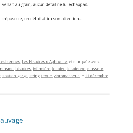
veillait au grain, aucun détail ne lui échappait.
 crépuscule, un détail attira son attention…
 Lesbiennes
,
Les Histoires d'Aphrodite
, et marquée avec
antasme
,
histoires
,
infirmière
,
lesbien
,
lesbienne
,
masseur
,
t
,
soutien-gorge
,
string
,
tenue
,
vibromasseur
, le
11 décembre
sauvage