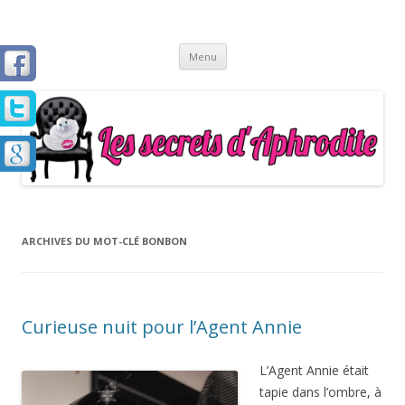
Les Secrets d'Aphrodite
Aller
Menu
au
contenu
principal
ARCHIVES DU MOT-CLÉ
BONBON
Curieuse nuit pour l’Agent Annie
L’Agent Annie était
tapie dans l’ombre, à