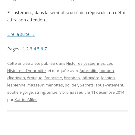
Et justement, dans la semi-obscurité du crépuscule, un détail
attira son attention…
Lire la suite
→
Pages :
1
2
3
4
5
6
7
Cette entrée a été publiée dans
Histoires Lesbiennes
,
Les
Histoires d'Aphrodite
, et marquée avec
Aphrodite
,
bonbon
,
clitoridien
,
érotique
,
fantasme
,
histoires
,
infirmière
,
lesbien
,
lesbienne
,
masseur
,
menottes
,
policier
,
Secrets
,
sous-vêtement
,
soutien-gorge
,
string
,
tenue
,
vibromasseur
, le
11 décembre 2014
par
KatrinaMiles
.