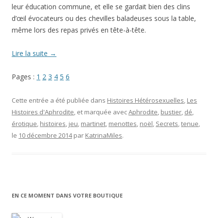
leur éducation commune, et elle se gardait bien des clins
d’œil évocateurs ou des chevilles baladeuses sous la table,
même lors des repas privés en tête-à-tête.
Lire la suite
→
Pages :
1
2
3
4
5
6
Cette entrée a été publiée dans
Histoires Hétérosexuelles
,
Les
Histoires d'Aphrodite
, et marquée avec
Aphrodite
,
bustier
,
dé
,
érotique
,
histoires
,
jeu
,
martinet
,
menottes
,
noël
,
Secrets
,
tenue
,
le
10 décembre 2014
par
KatrinaMiles
.
EN CE MOMENT DANS VOTRE BOUTIQUE