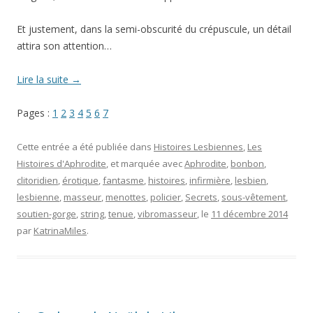
Et justement, dans la semi-obscurité du crépuscule, un détail
attira son attention…
Lire la suite
→
Pages :
1
2
3
4
5
6
7
Cette entrée a été publiée dans
Histoires Lesbiennes
,
Les
Histoires d'Aphrodite
, et marquée avec
Aphrodite
,
bonbon
,
clitoridien
,
érotique
,
fantasme
,
histoires
,
infirmière
,
lesbien
,
lesbienne
,
masseur
,
menottes
,
policier
,
Secrets
,
sous-vêtement
,
soutien-gorge
,
string
,
tenue
,
vibromasseur
, le
11 décembre 2014
par
KatrinaMiles
.