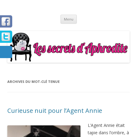
Les Secrets d'Aphrodite
Aller
Menu
au
contenu
principal
ARCHIVES DU MOT-CLÉ
TENUE
Curieuse nuit pour l’Agent Annie
L’Agent Annie était
tapie dans l’ombre, à